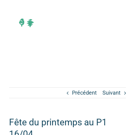
Passer
au
contenu
Toggle
Navigati
Accueil
Notre établissement
EHPAD
Précédent
Suivant
Accueil de jour
Répit
Fête du printemps au P1
Galerie
16/04