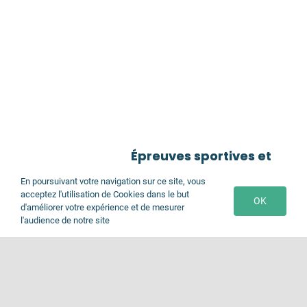
Épreuves sportives et
rencontre inter-EHPAD
des Jeux Olympiques du
En poursuivant votre navigation sur ce site, vous
Bonheur 16 et 17 octobre
acceptez l'utilisation de Cookies dans le but
OK
d'améliorer votre expérience et de mesurer
l'audience de notre site