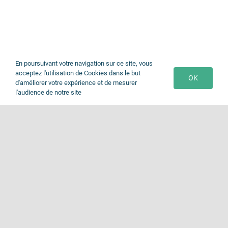
En poursuivant votre navigation sur ce site, vous
acceptez l'utilisation de Cookies dans le but
OK
d'améliorer votre expérience et de mesurer
l'audience de notre site
Togg
Navi
Accueil
© Copyright 2026 | Site réalisé par
Wayofline
Notre établissement
EHPAD