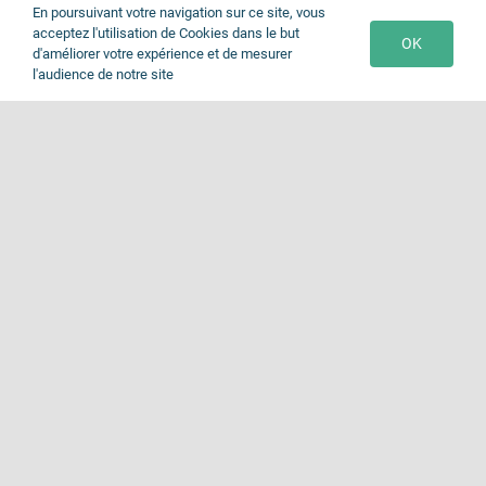
En poursuivant votre navigation sur ce site, vous
acceptez l'utilisation de Cookies dans le but
OK
d'améliorer votre expérience et de mesurer
l'audience de notre site
Togg
Navi
Accueil
© Copyright 2026 | Site réalisé par
Wayofline
Notre établissement
EHPAD