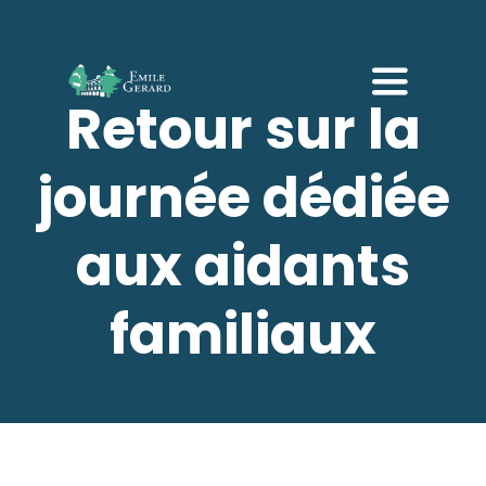
Passer
au
contenu
Toggle
Retour sur la
Navigati
Accueil
journée dédiée
Notre établissement
aux aidants
EHPAD
familiaux
Accueil de jour
Répit
Galerie