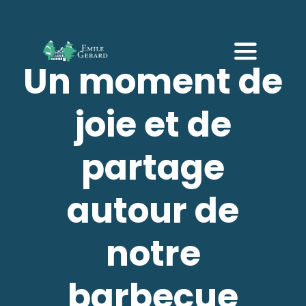
Passer
au
contenu
Toggle
Un moment de
Navigati
Accueil
joie et de
Notre établissement
partage
EHPAD
autour de
Accueil de jour
notre
Répit
barbecue
Galerie