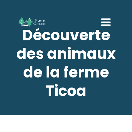
Passer
au
contenu
Toggle
Découverte
Navigati
Accueil
des animaux
Notre établissement
de la ferme
EHPAD
Ticoa
Accueil de jour
Répit
Galerie